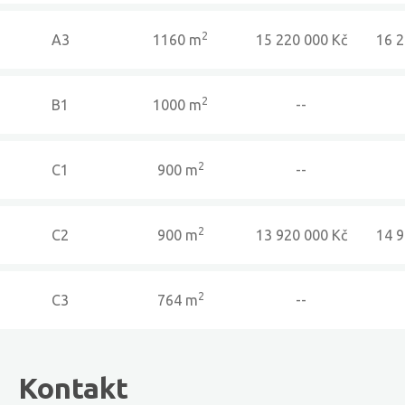
2
A3
1160 m
15 220 000 Kč
16 2
2
B1
1000 m
--
2
C1
900 m
--
2
C2
900 m
13 920 000 Kč
14 9
2
C3
764 m
--
Kontakt