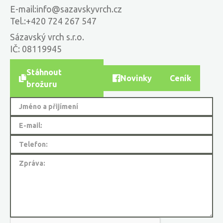
E-mail:
info@sazavskyvrch.cz
Tel.:
+420 724 267 547
Sázavský vrch s.r.o.
IČ: 08119945
Stáhnout
Novinky
Ceník
brožuru