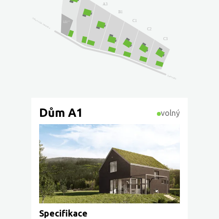
A3
B1
řeka a vlak. zastávka
C1
kořenová
čístička
C2
C3
Samopše
Dům A1
volný
Specifikace