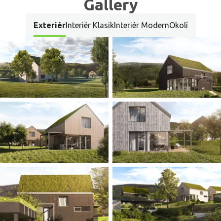
Gallery
Exteriér
Interiér Klasik
Interiér Modern
Okolí