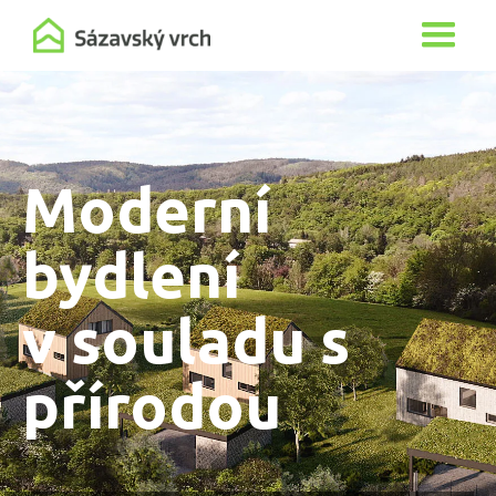
Moderní
bydlení
v souladu s
přírodou