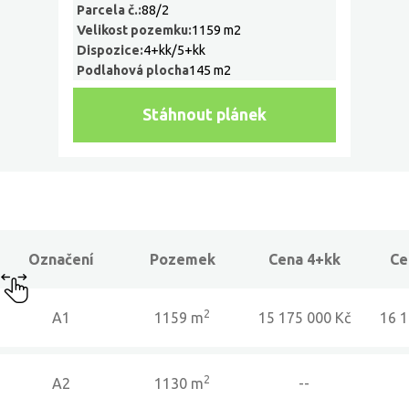
Parcela č.:
88/2
Velikost pozemku:
1159 m2
Dispozice:
4+kk/5+kk
Podlahová plocha
145 m2
Stáhnout plánek
Označení
Pozemek
Cena 4+kk
Ce
2
A1
1159 m
15 175 000 Kč
16 1
2
A2
1130 m
--